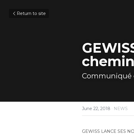
Return to site
GEWISS
chemin
Communiqué d
June 22, 2018
·
NEWS
GEWISS LANCE SES N