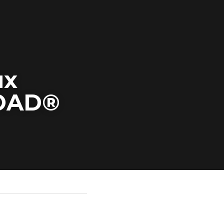
x 
LOAD®