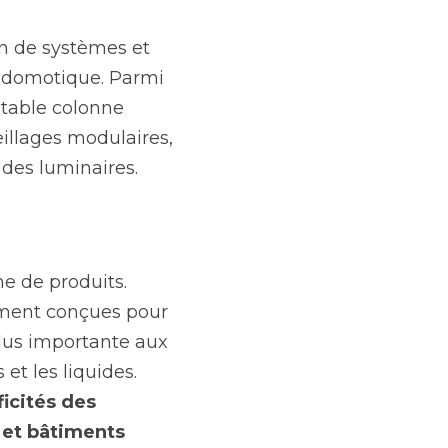
n de systèmes et 
a domotique. Parmi 
itable colonne 
illages modulaires, 
 des luminaires.
e de produits. 
ement conçues pour 
lus importante aux 
très grosses charges, à une meilleure protection contre les poussières et les liquides. 
cités des 
 et bâtiments 