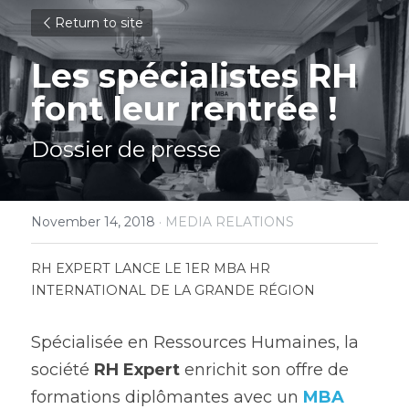
Return to site
Les spécialistes RH 
font leur rentrée !
Dossier de presse
November 14, 2018
·
MEDIA RELATIONS
RH EXPERT LANCE LE 1ER MBA HR 
INTERNATIONAL DE LA GRANDE RÉGION 
Spécialisée en Ressources Humaines, la 
société 
RH Expert 
enrichit son offre de 
formations diplômantes avec un 
MBA 